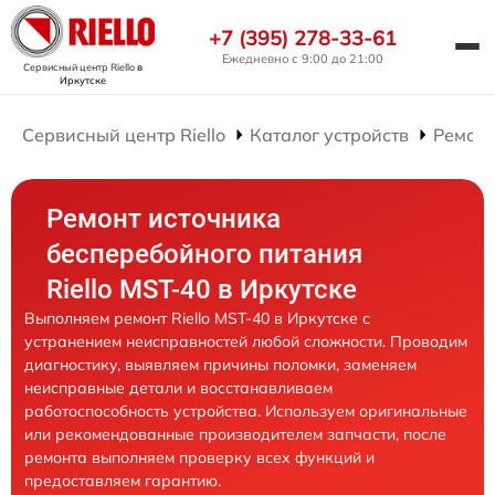
+7 (395) 278-33-61
Ежедневно с 9:00 до 21:00
Сервисный центр Riello
в
Иркутске
Сервисный центр Riello
Каталог устройств
Ремонт
Ремонт источника
бесперебойного питания
Riello MST-40 в Иркутске
Выполняем ремонт Riello MST-40 в Иркутске с
устранением неисправностей любой сложности. Проводим
диагностику, выявляем причины поломки, заменяем
неисправные детали и восстанавливаем
работоспособность устройства. Используем оригинальные
или рекомендованные производителем запчасти, после
ремонта выполняем проверку всех функций и
предоставляем гарантию.