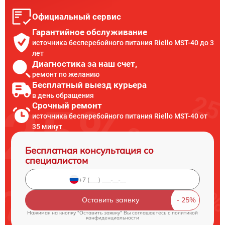
Официальный сервис
Гарантийное обслуживание
источника бесперебойного питания Riello MST-40 до 3
лет
Диагностика за наш счет,
ремонт по желанию
Бесплатный выезд курьера
в день обращения
Срочный ремонт
источника бесперебойного питания Riello MST-40 от
35 минут
Бесплатная консультация со
специалистом
Оставить заявку
Нажимая на кнопку "Оставить заявку" Вы соглашаетесь c
политикой
конфиденциальности