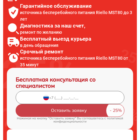
Гарантийное обслуживание
источника бесперебойного питания Riello MST80 до 3
лет
Диагностика за наш счет,
ремонт по желанию
Бесплатный выезд курьера
в день обращения
Срочный ремонт
источника бесперебойного питания Riello MST80 от
35 минут
Бесплатная консультация со
специалистом
Оставить заявку
Нажимая на кнопку "Оставить заявку" Вы соглашаетесь c
политикой
конфиденциальности