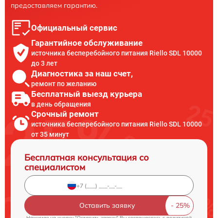
предоставляем гарантию.
Официальный сервис
Гарантийное обслуживание
источника бесперебойного питания Riello SDL 10000
до 3 лет
Диагностика за наш счет,
ремонт по желанию
Бесплатный выезд курьера
в день обращения
Срочный ремонт
источника бесперебойного питания Riello SDL 10000
от 35 минут
Бесплатная консультация со
специалистом
Оставить заявку
Нажимая на кнопку "Оставить заявку" Вы соглашаетесь c
политикой