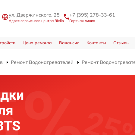
ул. Дзержинского, 25
+7 (395) 278-33-61
Адрес сервисного центра Riello
Горячая линия
тройств
Цена ремонта
Вакансии
Контакты
Отзывы
тв
Ремонт Водонагревателей
Ремонт Водонагреват
адки
ля
 BTS