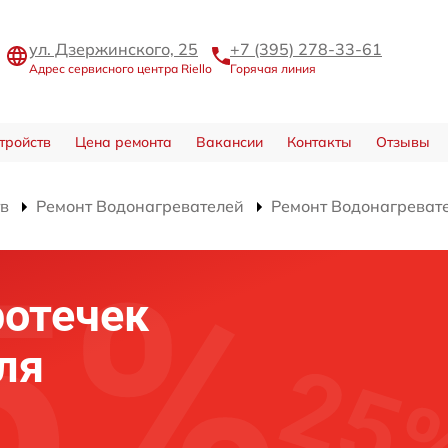
ул. Дзержинского, 25
+7 (395) 278-33-61
Адрес сервисного центра Riello
Горячая линия
тройств
Цена ремонта
Вакансии
Контакты
Отзывы
тв
Ремонт Водонагревателей
Ремонт Водонагреват
ротечек
ля