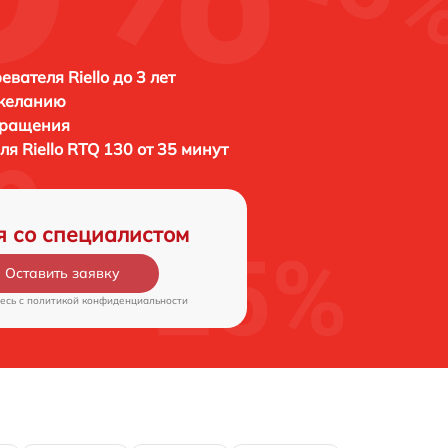
вателя Riello до 3 лет
 желанию
бращения
еля
Riello RTQ 130 от 35 минут
я со специалистом
Оставить заявку
есь c
политикой конфиденциальности