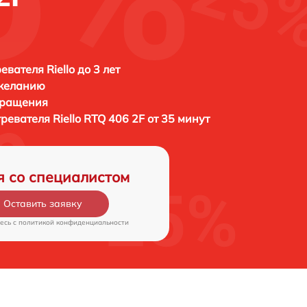
вателя Riello до 3 лет
 желанию
бращения
гревателя
Riello RTQ 406 2F от 35 минут
я со специалистом
Оставить заявку
есь c
политикой конфиденциальности