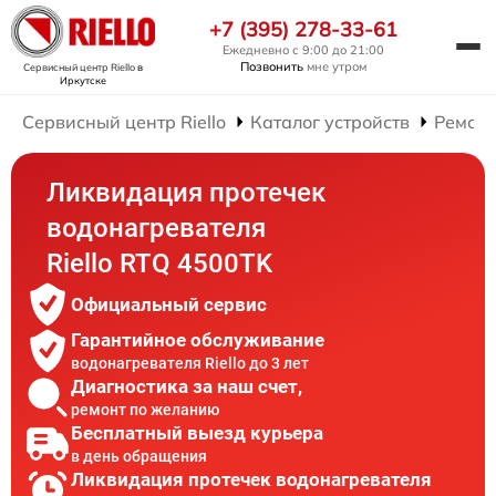
+7 (395) 278-33-61
Ежедневно с 9:00 до 21:00
Позвонить
мне утром
Сервисный центр Riello
в
Иркутске
Сервисный центр Riello
Каталог устройств
Ремонт
Ликвидация протечек
водонагревателя
Riello RTQ 4500TK
Официальный сервис
Гарантийное обслуживание
водонагревателя Riello до 3 лет
Диагностика за наш счет,
ремонт по желанию
Бесплатный выезд курьера
в день обращения
Ликвидация протечек водонагревателя