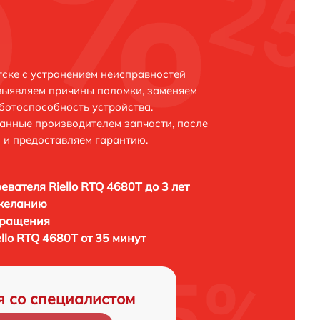
тске с устранением неисправностей
выявляем причины поломки, заменяем
ботоспособность устройства.
анные производителем запчасти, после
 и предоставляем гарантию.
евателя Riello RTQ 4680T до 3 лет
 желанию
бращения
llo RTQ 4680T от 35 минут
я со специалистом