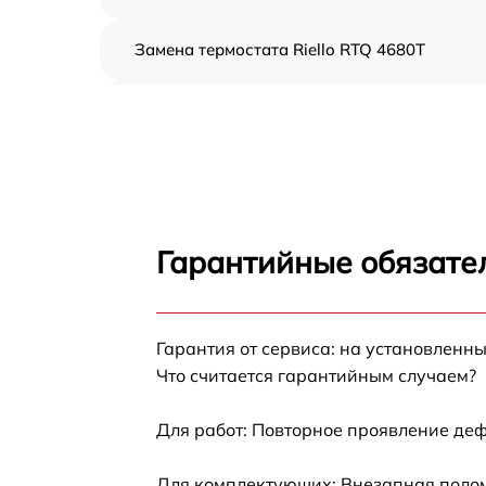
Замена термостата Riello RTQ 4680T
Профилактическая чистка Riello RTQ 4680T
Замена платы управления Riello RTQ 4680T
Ремонт платы управления (восстановление)
Riello RTQ 4680T
Гарантийные обязател
Ремонт/замена датчика температуры Riello
RTQ 4680T
Гарантия от сервиса: на установленны
Замена прокладки Riello RTQ 4680T
Что считается гарантийным случаем?
Ремонт модуля управления Riello RTQ 4680
Для работ: Повторное проявление деф
Замена труб поступления воды Riello RTQ
Для комплектующих: Внезапная полом
4680T