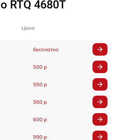
lo RTQ 4680T
Цена
бесплатно
500 р
550 р
550 р
600 р
990 р