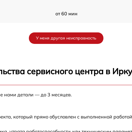
от 60 мин
от 60 мин
У меня другая неисправность
от 60 мин
от 60 мин
ьства сервисного центра в Ирку
от 60 мин
е нами детали — до 3 месяцев.
от 60 мин
T
от 60 мин
екта, который прямо обусловлен с выполненной работой
от 60 мин
ка, утрата работоспособности или техническим параме